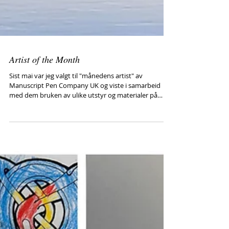
Artist of the Month
Sist mai var jeg valgt til "månedens artist" av
Manuscript Pen Company UK og viste i samarbeid
med dem bruken av ulike utstyr og materialer på
instagram. Disse innslag kan ses på min instagram
"kalligrafbasvlam" og på manuscript sine sider under
"manuscriptpenco". Jeg viser her litt av det som kan
ses der, på instagram ligger det også noen videoer
hvor jeg demonstrerer kalligrafi.