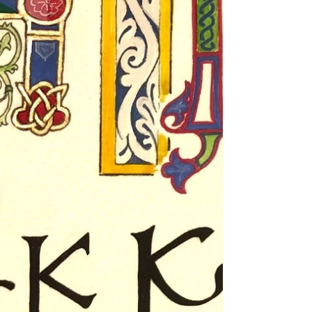
Vi skal jobbe med italic skrift og variasjoner av den,
samt se nærmere på lay-out. For påmelding lørdag 21.
bruker du post@kalligraf.no eller mobil 48285178