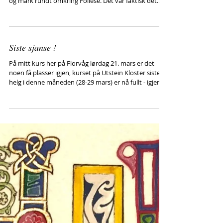
Miljøvernprisen i Naturvernforbundet
Askøy
Prisen for 2026 ble delt ut til Dugnadsgjengen
Follesemarko som tar seg av broer og trapper i skog
og mark rundt omkring Follese. Det var faktisk det
tjuende året på rad at jeg sto for kalligrafi av selve
prisen!
Siste sjanse !
På mitt kurs her på Florvåg lørdag 21. mars er det
noen få plasser igjen, kurset på Utstein Kloster siste
helg i denne måneden (28-29 mars) er nå fullt - igjen!