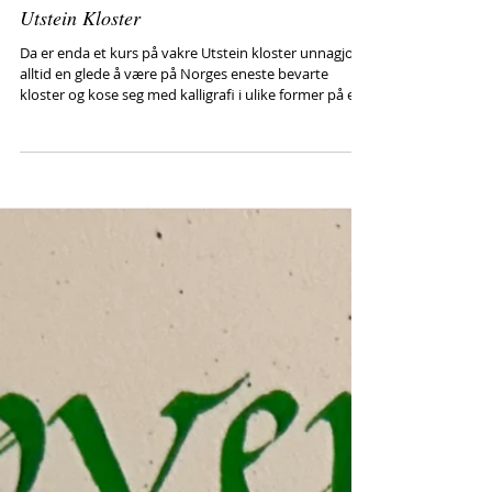
Utstein Kloster
Da er enda et kurs på vakre Utstein kloster unnagjort,
alltid en glede å være på Norges eneste bevarte
kloster og kose seg med kalligrafi i ulike former på et
sted som føles så riktig! Til høsten blir det et nytt kurs.
Bildet viser litt av det som ble gjort på andre dagen av
deltakerne.