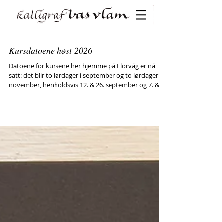
Kursdatoene høst 2026
Datoene for kursene her hjemme på Florvåg er nå
satt: det blir to lørdager i september og to lørdager i
november, henholdsvis 12. & 26. september og 7. &
21. november. I september blir det kurs i bokbinding
og kalligrafi, i november blir det julekort og små esker
kombinert med kalligrafi. Detaljene finner du på min
kursside (egen link øverst på siden) eller ved å ta
kontakt på mail post@kalligraf.no eller mobil:
48285178