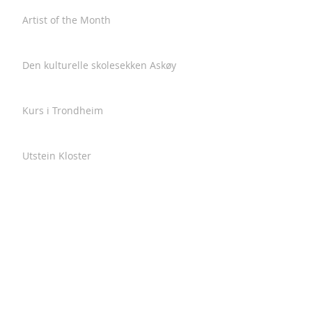
Artist of the Month
Den kulturelle skolesekken Askøy
Kurs i Trondheim
Utstein Kloster
Miljøvernprisen i Naturvernforbundet
Askøy
Siste sjanse !
Kurs i Illuminering og Italic variasjoner