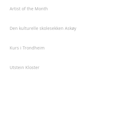
Artist of the Month
Den kulturelle skolesekken Askøy
Kurs i Trondheim
Utstein Kloster
Miljøvernprisen i Naturvernforbundet
Askøy
Siste sjanse !
Kurs i Illuminering og Italic variasjoner